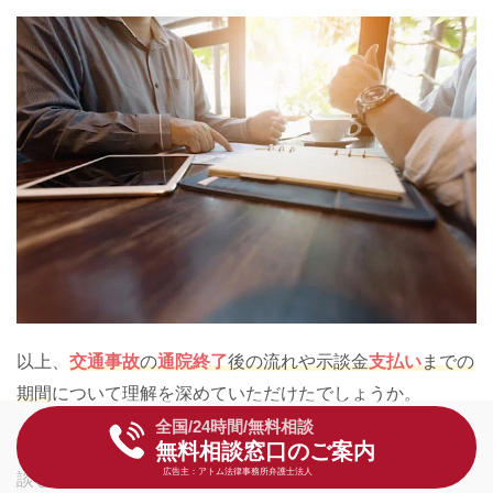
以上、
交通事故
の
通院終了
後の流れや示談金
支払い
までの
期間
について理解を深めていただけたでしょうか。
全国/24時間/無料相談
スムーズに示談交渉を進めるためにも、今すぐ弁護士に相
無料相談窓口のご案内
広告主：アトム法律事務所弁護士法人
談したい！と思われた方もいらっしゃるはずです。