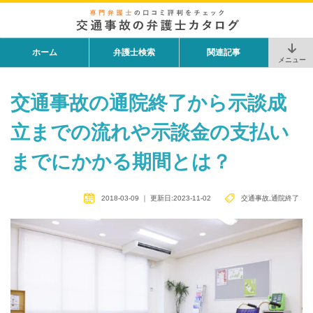
ホーム
弁護士検索
関連記事
メニュー
交通事故の通院終了から示談成
立までの流れや示談金の支払い
までにかかる期間とは？
2018-03-09
｜
更新日:2023-11-02
交通事故
,
通院終了