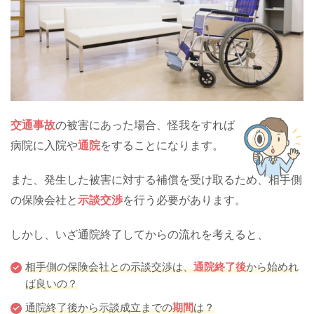
交通事故
の被害にあった場合、怪我をすれば
病院に入院や
通院
をすることになります。
また、発生した被害に対する補償を受け取るため、相手側
の保険会社と
示談交渉
を行う必要があります。
しかし、いざ通院終了してからの流れを考えると、
相手側の保険会社との示談交渉は、
通院終了後
から始めれ
ば良いの？
通院終了後から示談成立までの
期間
は？