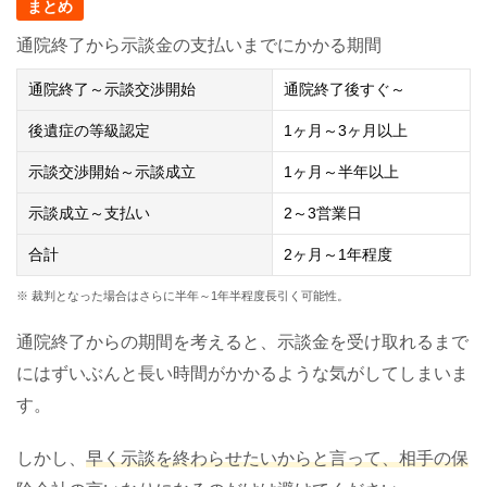
まとめ
通院終了から示談金の支払いまでにかかる期間
通院終了～示談交渉開始
通院終了後すぐ～
後遺症の等級認定
1
ヶ月～
3
ヶ月以上
示談交渉開始～示談成立
1
ヶ月～半年以上
示談成立～支払い
2
～
3
営業日
合計
2
ヶ月～
1
年程度
※ 裁判となった場合はさらに半年～1年半程度長引く可能性。
通院終了からの期間を考えると、示談金を受け取れるまで
にはずいぶんと長い時間がかかるような気がしてしまいま
す。
しかし、
早く示談を終わらせたいからと言って、相手の保