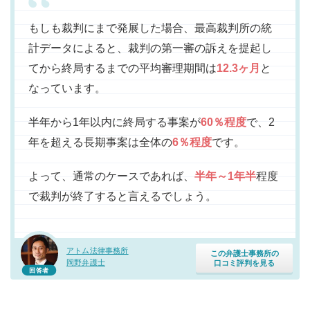
もしも裁判にまで発展した場合、最高裁判所の統
計データによると、裁判の第一審の訴えを提起し
てから終局するまでの平均審理期間は
12.3ヶ月
と
なっています。
半年から1年以内に終局する事案が
60％程度
で、2
年を超える長期事案は全体の
6％程度
です。
よって、通常のケースであれば、
半年～1年半
程度
で裁判が終了すると言えるでしょう。
アトム法律事務所
この弁護士事務所の
岡野弁護士
口コミ評判を見る
回答者