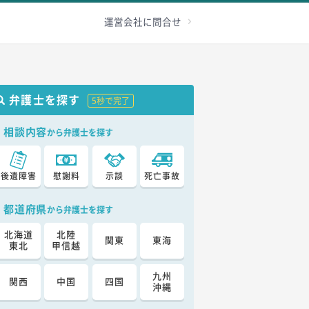
級認定
その他
加害者へ
お問合せ
運営会社に問合せ
弁護士を探す
5秒で完了
相談内容
から弁護士を探す
後遺障害
慰謝料
示談
死亡事故
都道府県
から弁護士を探す
北海道
北陸
関東
東海
東北
甲信越
九州
関西
中国
四国
沖縄