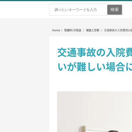
ホーム
弁護士を探す
弁護士費用
Home
/
慰謝料/示談金
/
検査と診断
/
交通事故の入院費用は
交通事故の入院
いが難しい場合