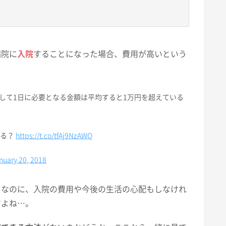
病院に
入院
することになった場合、費用が高いという
して1日に必要となる金額は平均すると1万円を超えている
かる？
https://t.co/tfAj9NzAWQ
nuary 20, 2018
クなのに、入院の費用や今後の生活の心配もしなけれ
すよね…。