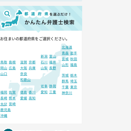
お住まいの都道府県をご選択ください。
北海道
青森
岩手
新潟
富山
宮城
秋田
鳥取
島根
滋賀
京都
石川
福井
山形
福島
岡山
広島
大阪
兵庫
山梨
長野
山口
奈良
茨城
栃木
和歌山
群馬
埼玉
岐阜
静岡
千葉
東京
愛知
三重
福岡
佐賀
徳島
香川
神奈川
長崎
熊本
愛媛
高知
大分
宮崎
鹿児島
沖縄