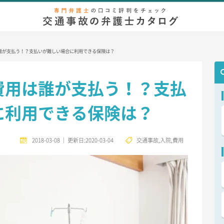
弁護士相談
無料相談
慰謝料/示談金
増額事例
後遺症
等
誰が支払う！？支払いが難しい場合に利用できる保険は？
費用は誰が支払う！？支払
に利用できる保険は？
2018-03-08
｜
更新日:2020-03-04
交通事故
,
入院
,
費用