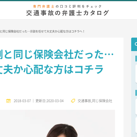
弁護士相談
無料相談
慰謝料/示談金
増額事例
後遺症
等
と同じ保険会社だった…示談を任せて大丈夫か心配な方はコチラへ！
側と同じ保険会社だった…
丈夫か心配な方はコチラ
2018-03-07
｜
更新日:2020-03-04
交通事故
,
同じ保険会社