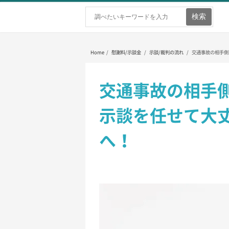
ホーム
弁護士を探す
弁護士費用
Home
/
慰謝料/示談金
/
示談/裁判の流れ
/
交通事故の相手側
交通事故の相手
示談を任せて大
へ！