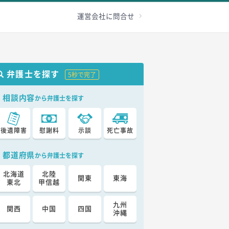
級認定
その他
加害者へ
お問合せ
運営会社に問合せ
弁護士を探す
5秒で完了
相談内容
から弁護士を探す
後遺障害
慰謝料
示談
死亡事故
都道府県
から弁護士を探す
北海道
北陸
関東
東海
東北
甲信越
九州
関西
中国
四国
沖縄