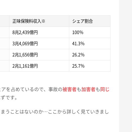
正味保険料収入※
シェア割合
8
兆
2,439
億円
100
％
3
兆
4,069
億円
41.3
％
2
兆
1,656
億円
26.2
％
2
兆
1,161
億円
25.7
％
ェアを占めているので、事故の
被害者
も
加害者
も
同じ
はずです。
しまうことはないのか…ここから詳しく見ていきまし