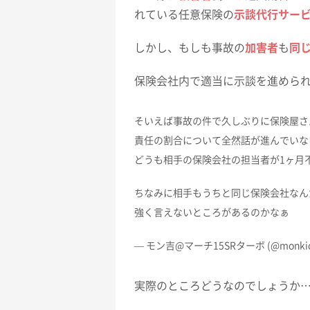
れている任意保険の
示談代行サー
しかし、もしも事故の
加害者
も
同
保険会社内で適当に示談を進めら
そいえば事故の件で久しぶりに保険屋さ
責任の割合について全然話が進んでいな
どうも相手の保険会社の担当者が1ヶ月不在
ちなみに相手もうちと同じ保険会社なん
強く言えないところがあるのかなぁ
— モン吉@マーチ15SRターボ (@monkich
実際のところどうなのでしょうか