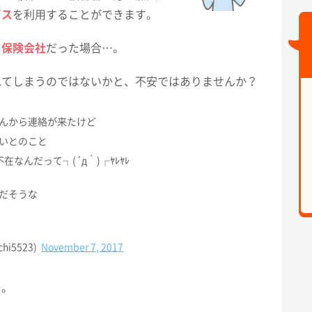
ビス
を利用することができます。
じ保険会社
だった場合…。
れてしまうのではないかと、不安ではありませんか？
んから連絡が来たけど
いとのこと
なんだって┐(´д｀)┌ﾔﾚﾔﾚ
だそうな
i5523)
November 7, 2017
…。