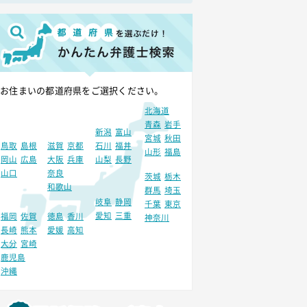
お住まいの都道府県をご選択ください。
北海道
青森
岩手
新潟
富山
宮城
秋田
鳥取
島根
滋賀
京都
石川
福井
山形
福島
岡山
広島
大阪
兵庫
山梨
長野
山口
奈良
茨城
栃木
和歌山
群馬
埼玉
岐阜
静岡
千葉
東京
愛知
三重
福岡
佐賀
徳島
香川
神奈川
長崎
熊本
愛媛
高知
大分
宮崎
鹿児島
沖縄