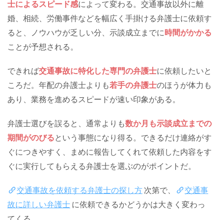
士によるスピード感
によって変わる。交通事故以外に離
婚、相続、労働事件などを幅広く手掛ける弁護士に依頼す
ると、ノウハウが乏しい分、示談成立までに
時間がかかる
ことが予想される。
できれば
交通事故に特化した専門の弁護士
に依頼したいと
ころだ。年配の弁護士よりも
若手の弁護士
のほうが体力も
あり、業務を進めるスピードが速い印象がある。
弁護士選びを誤ると、通常よりも
数か月も示談成立までの
期間がのびる
という事態になり得る。できるだけ連絡がす
ぐにつきやすく、まめに報告してくれて依頼した内容をす
ぐに実行してもらえる弁護士を選ぶのがポイントだ。
交通事故を依頼する弁護士の探し方
次第で、
交通事
故に詳しい弁護士
に依頼できるかどうかは大きく変わっ
てくる。