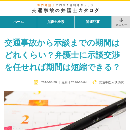
ホーム
弁護士検索
関連記事
メニュー
交通事故から示談までの期間は
どれくらい？弁護士に示談交渉
を任せれば期間は短縮できる？
2016-03-28
｜
更新日:2020-03-04
交通事故
,
示談
,
期間