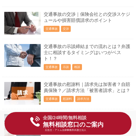
交通事故の交渉｜保険会社との交渉スケジ
ュールや損害賠償請求のポイント
交通事故
交渉
交通事故の示談締結までの流れとは？弁護
士に相談するタイミングはいつがベス
ト！？
交通事故
示談
相談
交通事故の慰謝料｜請求先は加害者？自賠
責保険？／請求方法「被害者請求」とは？
交通事故
慰謝料
請求方法
交通事故の慰謝料交渉の仕方｜保険会社と
全国/24時間/無料相談
適正額で示談をするテクニック
無料相談窓口のご案内
広告主：アトム法律事務所弁護士法人
交通事故
慰謝料
交渉の仕方