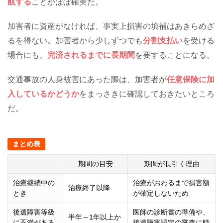
航する
ことがほぼ確実だ。
加害者に資産がなければ、事実上損害の填補はあきらめざ
るを得ない。加害者から少しずつでも
分割支払い
を受ける
場合にも、
完済されるまでに長期間
を要することになる。
交通事故の人身被害にあった際は、加害者が
任意保険に加
入しているかどうか
をまっさきに確認しておきたいところ
だ。
まとめ表
期間の目安
期間が長引く理由
治療継続中の
治療がおわるまで損害額
治療終了以降
とき
が確定しないため
後遺障害等級
医師の診断書の準備や、
半年～1年以上か
に不満がある
後遺障害認定の審査に時