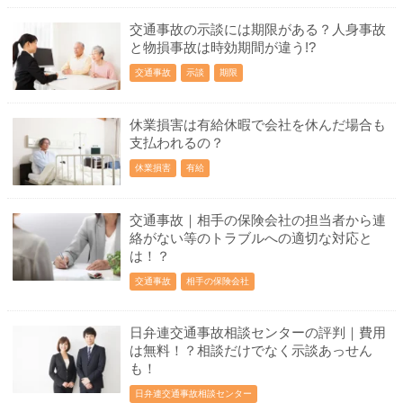
交通事故の示談には期限がある？人身事故
と物損事故は時効期間が違う!?
交通事故
示談
期限
休業損害は有給休暇で会社を休んだ場合も
支払われるの？
休業損害
有給
交通事故｜相手の保険会社の担当者から連
絡がない等のトラブルへの適切な対応と
は！？
交通事故
相手の保険会社
日弁連交通事故相談センターの評判｜費用
は無料！？相談だけでなく示談あっせん
も！
日弁連交通事故相談センター