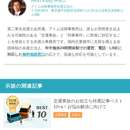
弁護士
アトム法律事務所弁護士法人
〒100-0014 東京都千代田区永田町1-11-28 合人社東京永田町ビ
ル9階
第二東京弁護士会所属。アトム法律事務所は、誰もが突然巻き込ま
れる可能性がある『交通事故』と『刑事事件』に即座に対応するこ
とを使命とする弁護士事務所です。国内主要都市に支部を構える全
国体制の弁護士法人、
年中無休24時間体制での運営、電話・LINEに
対応した
無料相談窓口
の広さで、迅速な対応を可能としています。
示談の関連記事
交通事故のお役立ち特選記事ベスト
10+a！お悩み解決に向けて
交通事故
弁護士