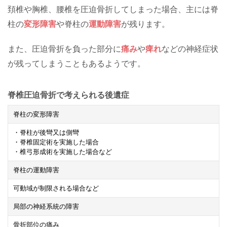
頚椎や胸椎、腰椎を圧迫骨折してしまった場合、主には脊
柱の
変形障害
や脊柱の
運動障害
が残ります。
また、圧迫骨折を負った部分に
痛み
や
痺れ
などの神経症状
が残ってしまうこともあるようです。
脊椎圧迫骨折で考えられる後遺症
脊柱の変形障害
・脊柱が後彎又は側彎
・脊椎固定術を実施した場合
・椎弓形成術を実施した場合など
脊柱の運動障害
可動域が制限される場合など
局部の神経系統の障害
骨折部位の痛み