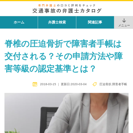
ホーム
弁護士検索
関連記事
メニュー
脊椎の圧迫骨折で障害者手帳は
交付される？その申請方法や障
害等級の認定基準とは？
2018-03-15
｜
更新日:2020-03-04
圧迫骨折
,
障害者手帳