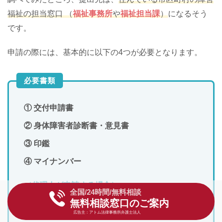
福祉の担当窓口 （
福祉事務所
や
福祉担当課
）
になるそう
です。
申請の際には、基本的に以下の4つが必要となります。
必要書類
① 交付申請書
② 身体障害者診断書・意見書
③ 印鑑
④ マイナンバー
（代理人が申請する場合）
全国/24時間/無料相談
⑤ 代理権の確認書類（委任状や申請者本人の健
無料相談窓口のご案内
康保険証など）
広告主：アトム法律事務所弁護士法人