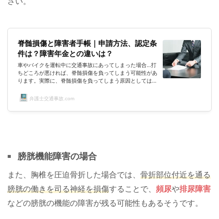
さい。
脊髄損傷と障害者手帳｜申請方法、認定条
件は？障害年金との違いは？
車やバイクを運転中に交通事故にあってしまった場合…打
ちどころが悪ければ、脊髄損傷を負ってしまう可能性があ
ります。実際に、脊髄損傷を負ってしまう原因としては、
交通事故が多くなっているようです。https://twitter.co
m/OT1029618/status/955764717242302465脊髄を損
弁護士交通事故.com
傷すれば、身体の麻痺などの後遺症が残ってしまう可能性
が高くなってしまいます。後遺症が残った場合、もちろん
相手側の損害賠償請求を行う必要があります。しかし、そ
れ以外にも受けられる支援やサービスがあればありがたい
ですよね。そのために、障害者手帳を取...
膀胱機能障害の場合
また、胸椎を圧迫骨折した場合では、
骨折部位付近を通る
膀胱の働きを司る神経を損傷
することで、
頻尿
や
排尿障害
などの膀胱の機能の障害が残る可能性もあるそうです。