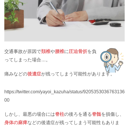
交通事故が原因で
頚椎
や
腰椎
に
圧迫骨折
を負
ってしまった場合…。
痛みなどの
後遺症
が残ってしまう可能性があります。
https://twitter.com/yayoi_kazuha/status/9205353036763136
00
しかし、最悪の場合には
脊柱
の後ろを通る
脊髄
を損傷し、
身体の麻痺
などの後遺症が残ってしまう可能性もありま