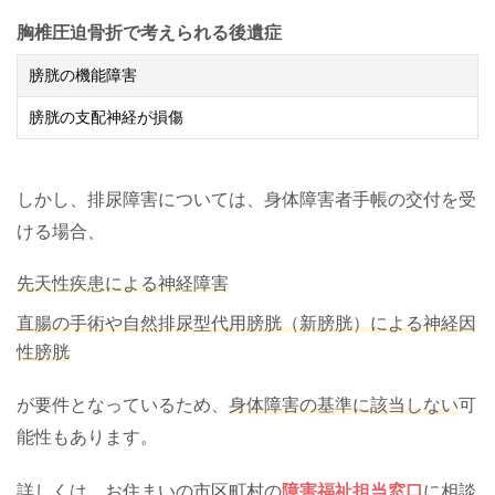
胸椎圧迫骨折で考えられる後遺症
膀胱の機能障害
膀胱の支配神経が損傷
しかし、排尿障害については、身体障害者手帳の交付を受
ける場合、
先天性疾患による神経障害
直腸の手術や自然排尿型代用膀胱（新膀胱）による神経因
性膀胱
が要件となっているため、
身体障害の基準に該当しない
可
能性もあります。
詳しくは、お住まいの市区町村の
障害福祉担当窓口
に相談