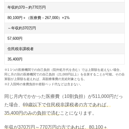
年収約
370
～約
770
万円
80,100
円＋（医療費－
267,000
）×
1
%
～年収約
370
万円
57,600
円
住民税非課税者
35,400
円
※1 1つの医療機関での自己負担（院外処方代を含む）では上限額を超えない場合、
同じ月の別の医療機関での自己負担（21,000円以上）を合算することが可能。その合
算額が上限額を超えれば、高額療養費の支給対象となる。
※2 入院時の食費負担や差額ベッド代などは含まない。
同じ月内でかかった医療費（10割負担）が511,000円だっ
た場合、
69歳以下で住民税非課税者の方であれば、
35,400円のみの負担で済む
ことになります。
年収が370万円～770万円の方であれば、80,100＋