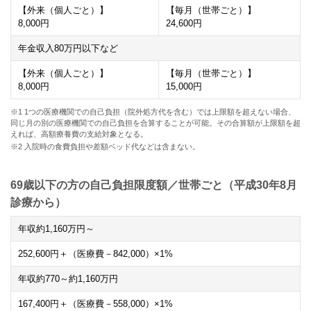
【外来（個人ごと）】
【毎月（世帯ごと）】
8,000
円
24,600
円
年金収入
80
万円以下など
【外来（個人ごと）】
【毎月（世帯ごと）】
8,000
円
15,000
円
※1 1つの医療機関での自己負担（院外処方代を含む）では上限額を超えない場合、
同じ月の別の医療機関での自己負担を合算することが可能。その合算額が上限額を超
えれば、高額療養費の支給対象となる。
※2 入院時の食費負担や差額ベッド代などは含まない。
69歳以下の方の自己負担限度額／世帯ごと（平成30年8月
診療から）
年収約
1,160
万円～
252,600
円＋（医療費－
842,000
）×
1
%
年収約
770
～約
1,160
万円
167,400
円＋（医療費－
558,000
）×
1
%