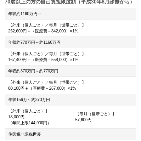
70歳以上の方の自己負担限度額（平成30年8月診療から）
年収約
1160
万円～
【外来（個人ごと）／毎月（世帯ごと）】
252,600
円＋（医療費－
842,000
）×
1
%
年収約
770
万円～約
1160
万円
【外来（個人ごと）／毎月（世帯ごと）】
167,400
円＋（医療費－
558,000
）×
1
%
年収約
370
万円～約
770
万円
【外来（個人ごと）／毎月（世帯ごと）】
80,100
円＋（医療費－
267,000
）×
1
%
年収
156
万～約
370
万円
【外来（個人ごと）】
【毎月（世帯ごと）】
18,000
円
57,600
円
（年間上限
144,000
円）
住民税非課税世帯