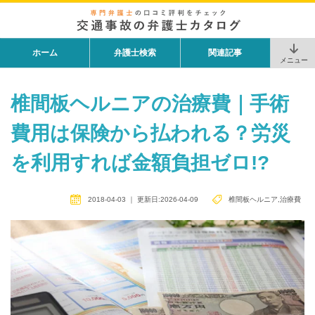
ホーム
弁護士検索
関連記事
メニュー
椎間板ヘルニアの治療費｜手術
費用は保険から払われる？労災
を利用すれば金額負担ゼロ!?
2018-04-03
｜
更新日:2026-04-09
椎間板ヘルニア
,
治療費