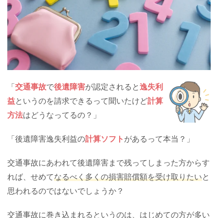
「
交通事故
で
後遺障害
が認定されると
逸失利
益
というのを請求できるって聞いたけど
計算
方法
はどうなってるの？」
「後遺障害逸失利益の
計算ソフト
があるって本当？」
交通事故にあわれて後遺障害まで残ってしまった方からす
れば、せめて
なるべく多くの損害賠償額を受け取りたい
と
思われるのではないでしょうか？
交通事故に巻き込まれるというのは、はじめての方が多い