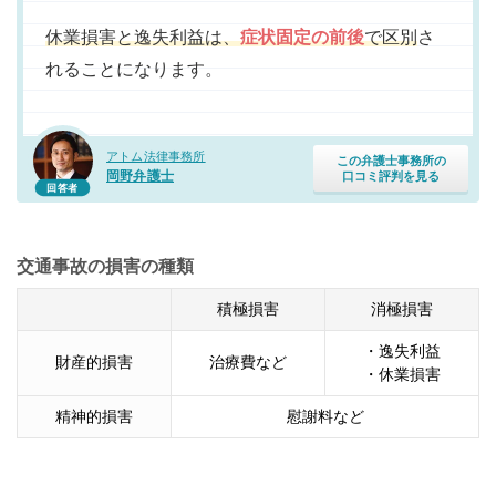
休業損害と逸失利益は、
症状固定の前後
で区別
さ
れることになります。
アトム法律事務所
この弁護士事務所の
岡野弁護士
口コミ評判を見る
回答者
交通事故の損害の種類
積極損害
消極損害
・逸失利益
財産的損害
治療費など
・休業損害
精神的損害
慰謝料など