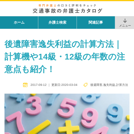
ホーム
弁護士検索
関連記事
メニュー
後遺障害逸失利益の計算方法｜
計算機や14級・12級の年数の注
意点も紹介！
2017-09-12
｜
更新日:2020-03-04
後遺障害
,
逸失利益
,
計算方法