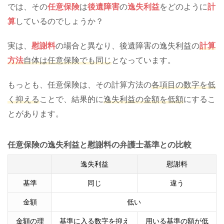
では、その
任意保険
は
後遺障害
の
逸失利益
をどのように
計
算
しているのでしょうか？
実は、
慰謝料
の場合と異なり、後遺障害の逸失利益の
計算
方法
自体は任意保険でも同じ
となっています。
もっとも、任意保険は、その計算方法の
各項目の数字を低
く抑える
ことで、結果的に
逸失利益の金額を低額
にするこ
とがあります。
任意保険の逸失利益と慰謝料の弁護士基準との比較
逸失利益
慰謝料
基準
同じ
違う
金額
低い
金額の理
基準に入る数字を抑え
用いる基準の額が低