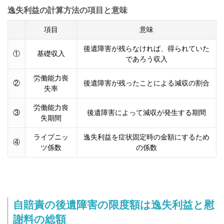
逸失利益の計算方法の項目と意味
項目
意味
後遺障害が残らなければ、得られていた
①
基礎収入
であろう収入
労働能力喪
②
後遺障害が残ったことによる減収の割合
失率
労働能力喪
③
後遺障害によって減収が発生する期間
失期間
ライプニッ
逸失利益を症状固定時の金額にするため
④
ツ係数
の係数
自賠責の後遺障害の限度額は逸失利益と慰
謝料の総額