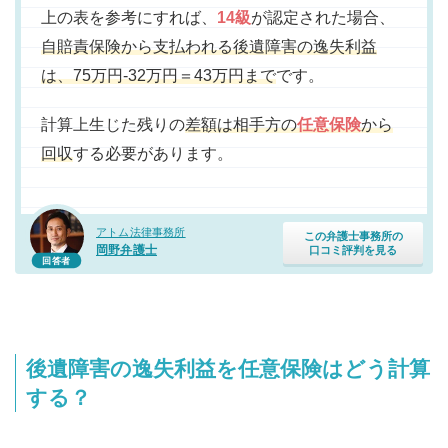
上の表を参考にすれば、
14級
が認定された場合、
自賠責保険から支払われる後遺障害の逸失利益
は、75万円-32万円＝43万円まで
です。
計算上生じた残りの
差額は相手方の
任意保険
から
回収
する必要があります。
アトム法律事務所
この弁護士事務所の
岡野弁護士
口コミ評判を見る
回答者
後遺障害の逸失利益を任意保険はどう計算
する？