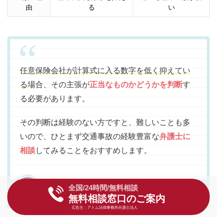
由
る
い
任意保険会社が計算式に入る数字を低く抑えてい
る
場合、その主張が
正当なものかどうかを判断
す
る必要があります。
その判断は経験のない方ですと、難しいことも多
いので、ひとまず交通事故の経験豊富な
弁護士に
相談
してみることをおすすめします。
全国/24時間/無料相談
アトム法律事務所
この弁護士事務所の
無料相談窓口のご案内
岡野弁護士
口コミ評判を見る
回答者
広告主：アトム法律事務所弁護士法人