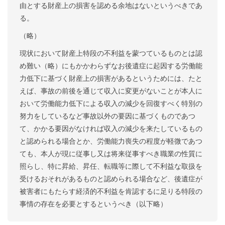
由とする財産上の損害を認める余地はないというべきであ
る。
（略）
現状において財産上特段の不利益を蒙つているものとは認
め難い（略）にもかかわらずなお後遺症に起因する労働能
力低下に基づく財産上の損害があるというためには、たと
えば、事故の前後を通じて収入に変更がないことが本人に
おいて労働能力低下による収入の減少を回復すべく特別の
努力をしているなど事故以外の要因に基づくものであつ
て、かかる要因がなければ収入の減少を来たしているもの
と認められる場合とか、労働能力喪失の程度が軽微であつ
ても、本人が現に従事し又は将来従事すべき職業の性質に
照らし、特に昇給、昇任、転職等に際して不利益な取扱を
受けるおそれがあるものと認められる場合など、後遺症が
被害者にもたらす経済的不利益を肯認するに足りる特段の
事情の存在を必要とするというべき（以下略）