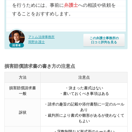
を行うためには、事前に
弁護士
への相談や依頼を
することをおすすめします。
アトム法律事務所
この弁護士事務所の
岡野弁護士
口コミ評判を見る
回答者
損害賠償請求書の書き方の注意点
方法
注意点
損害賠償請求書
・決まった書式はない
一般
・書いておくべき事項はある
・請求の趣旨の記載や添付書類に一定のルール
あり
訴状
・裁判所により書式や雛形があるが使わなくて
もよい
・字数制限など形式面のルール多い