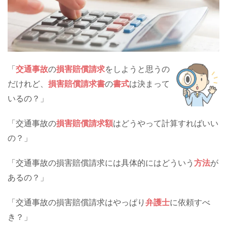
「
交通事故
の
損害賠償請求
をしようと思うの
だけれど、
損害賠償請求書
の
書式
は決まって
いるの？」
「交通事故の
損害賠償請求額
はどうやって計算すればいい
の？」
「交通事故の損害賠償請求には具体的にはどういう
方法
が
あるの？」
「交通事故の損害賠償請求はやっぱり
弁護士
に依頼すべ
き？」