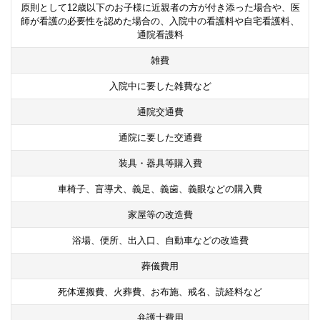
原則として
12
歳以下のお子様に近親者の方が付き添った場合や、医
師が看護の必要性を認めた場合の、入院中の看護料や自宅看護料、
通院看護料
雑費
入院中に要した雑費など
通院交通費
通院に要した交通費
装具・器具等購入費
車椅子、盲導犬、義足、義歯、義眼などの購入費
家屋等の改造費
浴場、便所、出入口、自動車などの改造費
葬儀費用
死体運搬費、火葬費、お布施、戒名、読経料など
弁護士費用