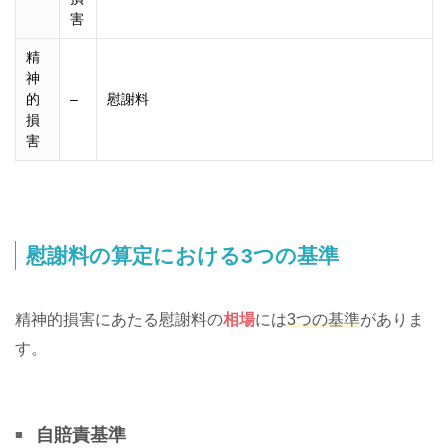
害
精
神
的
–
慰謝料
損
害
慰謝料の算定における3つの基準
精神的損害にあたる慰謝料の
相場
には
3つの基準
がありま
す。
自賠責基準