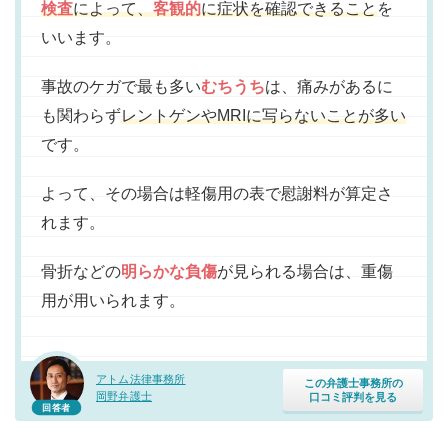
検査
によって、
客観的
に症状を確認できること
を
いいます。
事故のケガで最も多い
むちうち
は、痛みがあるに
も関わらず
レントゲンやMRIに写らないことが多い
です。
よって、その場合は軽傷用の表で慰謝料が算定さ
れます。
骨折などの
明らかな負傷
が見られる場合は、重傷
用が用いられます。
アトム法律事務所
この弁護士事務所の
岡野弁護士
口コミ評判を見る
回答者