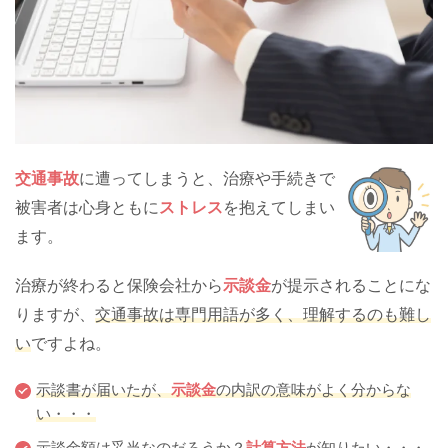
交通事故
に遭ってしまうと、治療や手続きで
被害者は心身ともに
ストレス
を抱えてしまい
ます。
治療が終わると保険会社から
示談金
が提示されることにな
りますが、
交通事故は専門用語が多く、理解するのも難し
い
ですよね。
示談書が届いたが、
示談金
の内訳の意味がよく分からな
い・・・
示談金額は妥当なのだろうか？
計算方法
が知りたい・・・