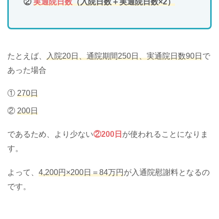
②
実通院日数
（入院日数＋実通院日数×2）
たとえば、
入院20日、通院期間250日、実通院日数90日
で
あった場合
①
270日
②
200日
であるため、より少ない
②200日
が使われることになりま
す。
よって、
4,200円×200日＝84万円
が入通院慰謝料となるの
です。