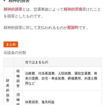
精神的損害
精神的損害
とは、交通事故によって
精神的苦痛
受けたこと
を損害としたものです。
精神的損害に対して支払われるものが
慰謝料
です。
まとめ
示談金の分類
当てはまるもの
積
治療費、付添看護費、入院雑費、通院交通費、将
極
来介護費、自宅・車改装費、葬儀費用、弁護士費
財
損
用など
産
害
的
消
損
極
害
休業損害、逸失利益
損