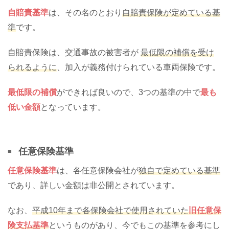
自賠責基準
は、その名のとおり
自賠責保険が定めている基
準
です。
自賠責保険は、交通事故の被害者が
最低限の補償を受け
られるように
、加入が義務付けられている車両保険です。
最低限の補償
ができれば良いので、3つの基準の中で
最も
低い金額
となっています。
任意保険基準
任意保険基準
は、各任意保険会社が
独自で定めている基準
であり、詳しい金額は非公開とされています。
なお、
平成10年まで各保険会社で使用されていた
旧任意保
険支払基準
というものがあり、今でもこの基準を参考にし