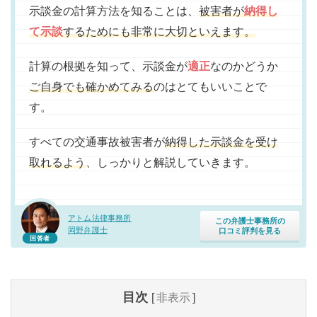
示談金の計算方法を知ることは、
被害者が
納得し
て示談
するためにも非常に大切といえます。
計算の根拠を知って、示談金が
適正
なのかどうか
ご自身でも確かめてみる
のはとてもいいことで
す。
すべての交通事故被害者が
納得した示談金を受け
取れるよう
、しっかりと解説していきます。
アトム法律事務所
この弁護士事務所の
岡野弁護士
口コミ評判を見る
回答者
目次
[
非表示
]