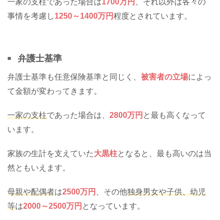
一家の支柱であった場合は
1700万円
、それ以外は各々の
事情を考慮し
1250～1400万円
程度とされています。
弁護士基準
弁護士基準も任意保険基準と同じく、
被害者の立場
によっ
て金額が変わってきます。
一家の支柱
であった場合は、
2800万円
と最も高くなって
います。
家族の生計を支えていた
大黒柱
となると、最も高いのは当
然ともいえます。
母親や配偶者
は
2500万円
、その他
独身男女や子供、幼児
等
は
2000～2500万円
となっています。