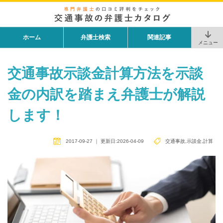
ホーム
弁護士検索
関連記事
メニュー
交通事故示談金計算方法を示談
金の内訳を踏まえ弁護士が解説
します！
2017-09-27
｜
更新日:2026-04-09
交通事故
,
示談金
,
計算