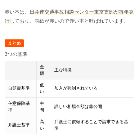
赤い本は、
日弁連交通事故相談センター東京支部が毎年発
行
しており、表紙が赤いので赤い本と呼ばれています。
まとめ
3つの基準
金
主な特徴
額
低
自賠責基準
加入が強制されている
い
任意保険基
中
詳しい相場金額は非公開
準
間
高
弁護士に依頼することで請求できる基
弁護士基準
い
準