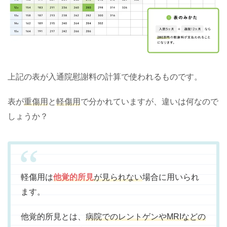
上記の表が入通院慰謝料の計算で使われるものです。
表が
重傷用
と
軽傷用
で分かれていますが、違いは何なので
しょうか？
軽傷用は
他覚的所見
が見られない
場合に用いられ
ます。
他覚的所見とは、
病院でのレントゲンやMRIなどの