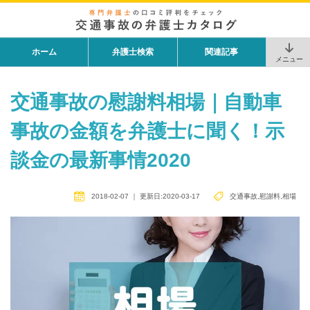
ホーム
弁護士検索
関連記事
メニュー
交通事故の慰謝料相場｜自動車
事故の金額を弁護士に聞く！示
談金の最新事情2020
2018-02-07
｜
更新日:2020-03-17
交通事故
,
慰謝料
,
相場