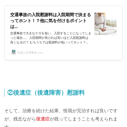
交通事故の入院慰謝料は入院期間で決まる
ってホント！？他に気を付けるポイント
は…
交通事故で大きなケガを負い、入院することになってしま
った場合…。 入院期間が長ければ長いほど入院慰謝料は
高くなるの？ むちうちでは慰謝料が低いってホント？な
ど、聞きたいことがたくさんあるのではないでしょうか。
しかし、誰に相談すれば良いかもわからないし、保険会社
弁護士交通事故.com
との交渉にあたり不安でストレスを感じてしまう方も多い
ハズです。そこで今回このページでは、そのような疑問を
お持ちの方に向けて、交通事故による入院期間と入院慰謝
料の関係について、調べてみたいと思います！なお、専門
的な解説は、テレビや雑誌でお馴...
②後遺症（後遺障害）慰謝料
そして、治療を続けた結果、怪我が完治すれば良いです
が、残念ながら
後遺症
が残ってしまうことも考えられま