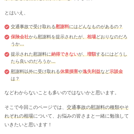
とはいえ、
交通事故で受け取れる
慰謝料
にはどんなものがあるの？
保険会社
から慰謝料を提示されたが、
相場
どおりなのだろ
うか…
提示された慰謝料に
納得できない
が、
増額
するにはどうし
たら良いのだろうか…
慰謝料以外に受け取れる
休業損害
や
逸失利益
など
示談金
は？
などわからないことも多いのではないかと思います。
そこで今回このページでは、
交通事故の慰謝料の種類やそ
れぞれの相場
について、お悩みの皆さまと一緒に勉強して
いきたいと思います！