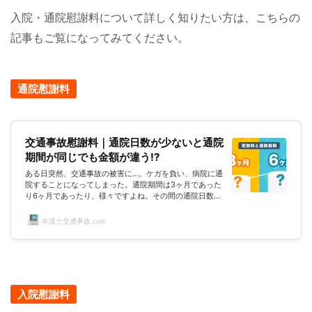
入院・通院慰謝料について詳しく知りたい方は、こちらの
記事もご覧になってみてください。
通院慰謝料
交通事故慰謝料｜通院日数が少ないと通院
期間が同じでも金額が違う!?
ある日突然、交通事故の被害に…。ケガを負い、病院に通
院することになってしまった。通院期間は3ヶ月であった
り6ヶ月であったり、様々ですよね。その間の通院日数も
人によって異なるハズです。では、 そもそも、通院した
場合、慰謝料はもらえるのだろうか？ 通院日数や通院期
弁護士交通事故.com
間で慰謝料が決まる？ むちうちの場合だと通院慰謝料が
違うってホント？…考えてみれば、わからないことだらけ
ですね。適正な慰謝料を受け取るためには、知っておくべ
きことがあるハズです。そこでこのページでは、交通事故
での通院に対する慰謝料について詳...
入院慰謝料