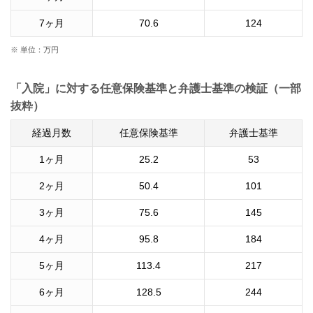
7
ヶ月
70.6
124
※ 単位：万円
「入院」に対する任意保険基準と弁護士基準の検証（一部
抜粋）
経過月数
任意保険基準
弁護士基準
1
ヶ月
25.2
53
2
ヶ月
50.4
101
3
ヶ月
75.6
145
4
ヶ月
95.8
184
5
ヶ月
113.4
217
6
ヶ月
128.5
244