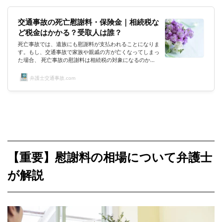
交通事故の死亡慰謝料・保険金｜相続税な
ど税金はかかる？受取人は誰？
死亡事故では、遺族にも慰謝料が支払われることになりま
す。もし、交通事故で家族や親戚の方が亡くなってしまっ
た場合、 死亡事故の慰謝料は相続税の対象になるのか？
死亡事故の保険金は課税されるのか？ そもそも誰が相続
人になるのか？など、さまざまな疑問が出てきますよね。
弁護士交通事故.com
相続や税など、たまに耳にはするけれどイマイチどういう
ものか分からない・・・という方も多いのではないでしょ
うか。そこで、我々編集部が、死亡事故で支払われる慰謝
料や保険金の税について調査してみました。なお、専門的
な解説は、テレビや雑誌でお...
【重要】慰謝料の相場について弁護士
が解説