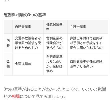
慰謝料相場の3つの基準
任意保険基
自賠責基準
弁護士基準
準
交通事故被害者が
営利企業の
弁護士を付けて裁判や
内
最低限の補償を受
保険会社が
相手側との示談をする
容
けるためのもの
支払うもの
場合に用いられるもの
自賠責基準
金
よりは高い
自賠責基準や任意保険
金額は低め
額
が、金額は
基準よりも高い
低め
3つの基準があることがわかったところで、いよいよ慰謝
料の
相場
について見てみましょう。