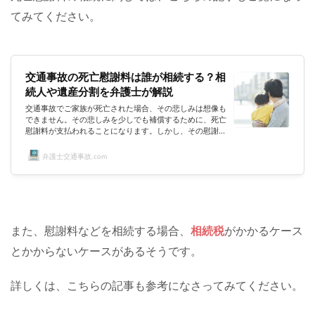
てみてください。
交通事故の死亡慰謝料は誰が相続する？相
続人や遺産分割を弁護士が解説
交通事故でご家族が死亡された場合、その悲しみは想像も
できません。その悲しみを少しでも補償するために、死亡
慰謝料が支払われることになります。しかし、その慰謝料
は誰に対して相続されるの？どのような割合で支払われる
の？と、わからないことばかりです。悲しいことですが、
弁護士交通事故.com
相続問題での争いという話もよく耳にしますよね。悲しみ
に加え、そのような事態で争わないためにも、交通事故に
よる死亡慰謝料の相続について、一緒に勉強しておきまし
ょう。なお、専門的な解説は、テレビや雑誌でお馴染みの
岡野武志弁護士にお願いしてい...
また、慰謝料などを相続する場合、
相続税
がかかるケース
とかからないケースがあるそうです。
詳しくは、こちらの記事も参考になさってみてください。