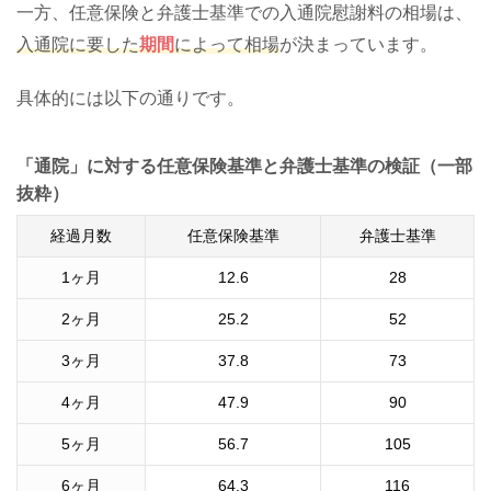
一方、任意保険と弁護士基準での入通院慰謝料の相場は、
入通院に要した
期間
によって相場
が決まっています。
具体的には以下の通りです。
「通院」に対する任意保険基準と弁護士基準の検証（一部
抜粋）
経過月数
任意保険基準
弁護士基準
1
ヶ月
12.6
28
2
ヶ月
25.2
52
3
ヶ月
37.8
73
4
ヶ月
47.9
90
5
ヶ月
56.7
105
6
ヶ月
64.3
116