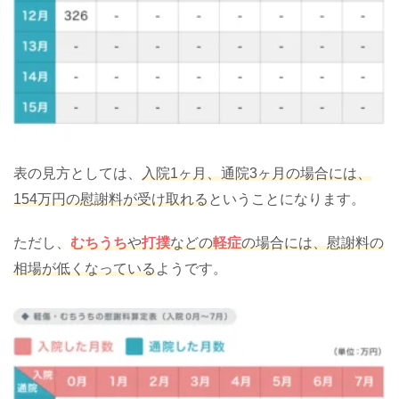
表の見方としては、
入院1ヶ月、通院3ヶ月の場合には、
154万円の慰謝料が受け取れる
ということになります。
ただし、
むちうち
や
打撲
などの
軽症
の場合には、慰謝料の
相場が低くなっている
ようです。