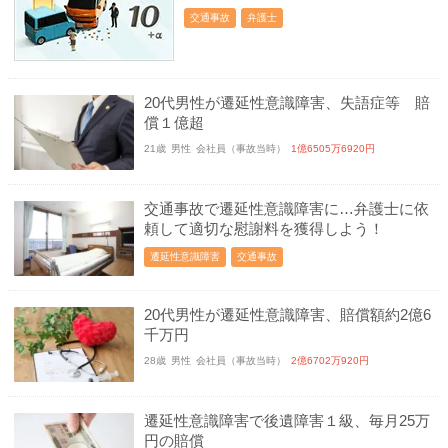
交通事故
弁護士
20代男性が遷延性意識障害、失語症等 賠
償１億超
21歳
男性
会社員（事故当時）
1億6505万6920円
交通事故で遷延性意識障害に…弁護士に依
頼して適切な慰謝料を獲得しよう！
遷延性意識障害
交通事故
20代男性が遷延性意識障害、賠償額約2億6
千万円
28歳
男性
会社員（事故当時）
2億6702万920円
遷延性意識障害で後遺障害１級、毎月25万
円の賠償