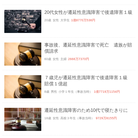
20代女性が遷延性意識障害で後遺障害１級
20歳
女性
大学生
1億8770万536円
事故後、遷延性意識障害で死亡 遺族が賠
償請求
60歳
女性
主婦
2666万7370円
７歳児が遷延性意識障害で後遺障害１級
賠償１億超
8歳
男性
小学１年生（事故当時）
1億7719万1154円
遷延性意識障害のため10代で寝たきりに
18歳
女性
高校３年生（事故当時）
9729万8155円