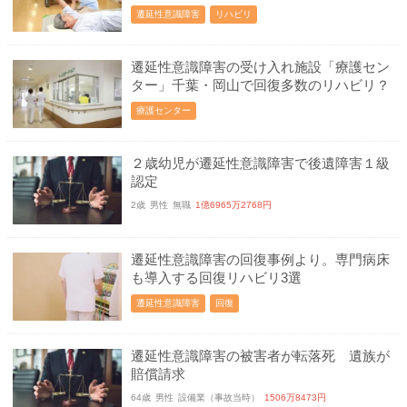
遷延性意識障害
リハビリ
遷延性意識障害の受け入れ施設「療護セン
ター」千葉・岡山で回復多数のリハビリ？
療護センター
２歳幼児が遷延性意識障害で後遺障害１級
認定
2歳
男性
無職
1億6965万2768円
遷延性意識障害の回復事例より。専門病床
も導入する回復リハビリ3選
遷延性意識障害
回復
遷延性意識障害の被害者が転落死 遺族が
賠償請求
64歳
男性
設備業（事故当時）
1506万8473円