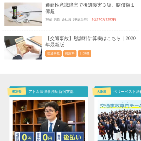
遷延性意識障害で後遺障害３級、賠償額１
億超
30歳
男性
会社員（事故当時）
1億970万3283円
【交通事故】慰謝料計算機はこちら｜2020
年最新版
交通事故
慰謝料
計算機
東京都
大阪府
アトム法律事務所新宿支部