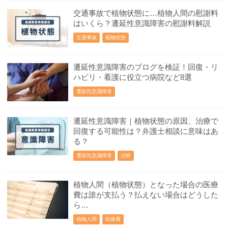
交通事故で植物状態に…植物人間の慰謝料
はいくら？遷延性意識障害の慰謝料解説
交通事故
植物状態
遷延性意識障害のブログを検証！回復・リ
ハビリ・看護に役立つ病院など8選
遷延性意識障害
遷延性意識障害｜植物状態の原因、治療で
回復する可能性は？弁護士相談に意味はあ
る？
遷延性意識障害
治療
植物人間（植物状態）となった場合の医療
費は誰が支払う？払えない場合はどうした
ら…
植物人間
医療費