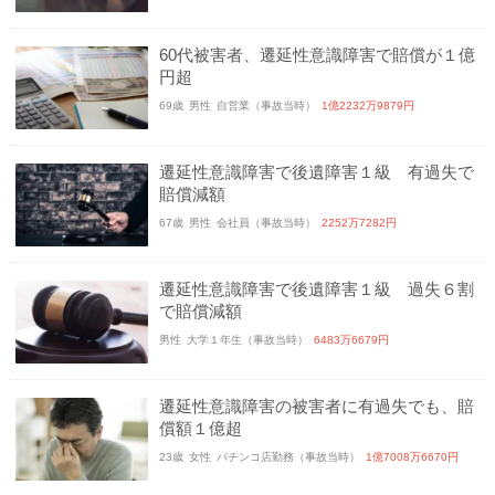
60代被害者、遷延性意識障害で賠償が１億
円超
69歳
男性
自営業（事故当時）
1億2232万9879円
遷延性意識障害で後遺障害１級 有過失で
賠償減額
67歳
男性
会社員（事故当時）
2252万7282円
遷延性意識障害で後遺障害１級 過失６割
で賠償減額
男性
大学１年生（事故当時）
6483万6679円
遷延性意識障害の被害者に有過失でも、賠
償額１億超
23歳
女性
パチンコ店勤務（事故当時）
1億7008万6670円