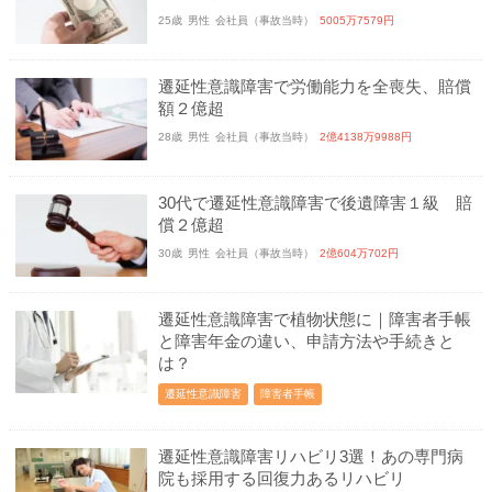
25歳
男性
会社員（事故当時）
5005万7579円
遷延性意識障害で労働能力を全喪失、賠償
額２億超
28歳
男性
会社員（事故当時）
2億4138万9988円
30代で遷延性意識障害で後遺障害１級 賠
償２億超
30歳
男性
会社員（事故当時）
2億604万702円
遷延性意識障害で植物状態に｜障害者手帳
と障害年金の違い、申請方法や手続きと
は？
遷延性意識障害
障害者手帳
遷延性意識障害リハビリ3選！あの専門病
院も採用する回復力あるリハビリ