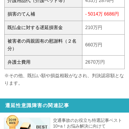
介護用品代（介護ベッド等）
453万 2876円
損害のてん補
- 5014万 6686円
既払金に対する遅延損害金
210万円
被害者の両親固有の慰謝料（２名
660万円
分）
弁護士費用
2670万円
※その他、既払い額や損益相殺がなされ、判決認容額とな
ります。
遷延性意識障害の関連記事
交通事故のお役立ち特選記事ベスト
10+a！お悩み解決に向けて