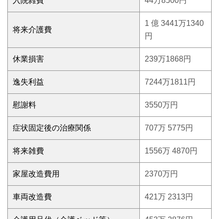
入院雑費
44万8500円
1 億 3441万1340
将来介護費
円
休業損害
239万1868円
逸失利益
7244万1811円
慰謝料
3550万円
症状固定後の治療関係
707万 5775円
将来雑費
1556万 4870円
家屋改造費用
2370万円
車両改造費
421万 2313円