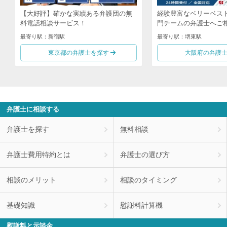
【大好評】確かな実績ある弁護団の無
経験豊富なベリーベス
料電話相談サービス！
門チームの弁護士へご
最寄り駅：新宿駅
最寄り駅：堺東駅
東京都の弁護士を探す
大阪府の弁護
弁護士に相談する
弁護士を探す
無料相談
弁護士費用特約とは
弁護士の選び方
相談のメリット
相談のタイミング
基礎知識
慰謝料計算機
慰謝料と示談金