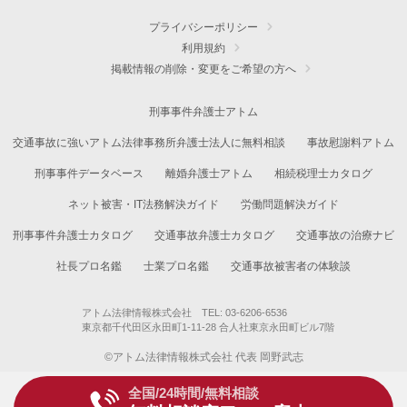
プライバシーポリシー
利用規約
掲載情報の削除・変更をご希望の方へ
刑事事件弁護士アトム
交通事故に強いアトム法律事務所弁護士法人に無料相談
事故慰謝料アトム
刑事事件データベース
離婚弁護士アトム
相続税理士カタログ
ネット被害・IT法務解決ガイド
労働問題解決ガイド
刑事事件弁護士カタログ
交通事故弁護士カタログ
交通事故の治療ナビ
社長プロ名鑑
士業プロ名鑑
交通事故被害者の体験談
アトム法律情報株式会社 TEL: 03-6206-6536
東京都千代田区永田町1-11-28 合人社東京永田町ビル7階
©アトム法律情報株式会社 代表 岡野武志
全国/24時間/無料相談