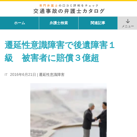
ホーム
弁護士検索
関連記事
メニュー
遷延性意識障害で後遺障害１
級 被害者に賠償３億超
2016年6月21日
|
遷延性意識障害
IT