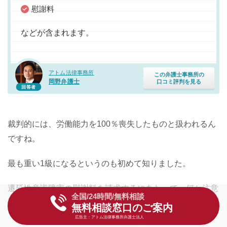
慰謝料
などが含まれます。
アトム法律事務所
この弁護士事務所の
岡野弁護士
口コミ評判を見る
回答者
裁判的には、労働能力を100％喪失したものと扱われるん
ですね。
最も重い1級になるというのも初めて知りました。
遷延性意識障害の慰謝料を請求するにあたって、何か注意
全国/24時間/無料相談
点はありますか？
無料相談窓口のご案内
広告主：アトム法律事務所弁護士法人