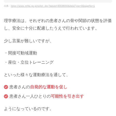
出典：
https://www.mhlw.go.jp/web/t_doc?dataId=80038000&dataType=0&pageNo=1
理学療法は、それぞれの患者さんの骨や関節の状態を評価
し、安全に十分に配慮したうえで行われています。
少し言葉が難しいですが、
・間接可動域運動
・座位・立位トレーニング
といった様々な運動療法を通して、
患者さんの
自発的な運動を促し
患者さん一人ひとりの
可能性を引き出す
ようになっているのです。