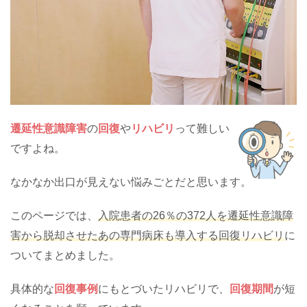
遷延性意識障害
の
回復
や
リハビリ
って難しい
ですよね。
なかなか出口が見えない悩みごとだと思います。
このページでは、
入院患者の26％の372人を遷延性意識障
害から脱却させたあの専門病床も導入する回復リハビリ
に
ついてまとめました。
具体的な
回復事例
にもとづいたリハビリで、
回復期間
が短