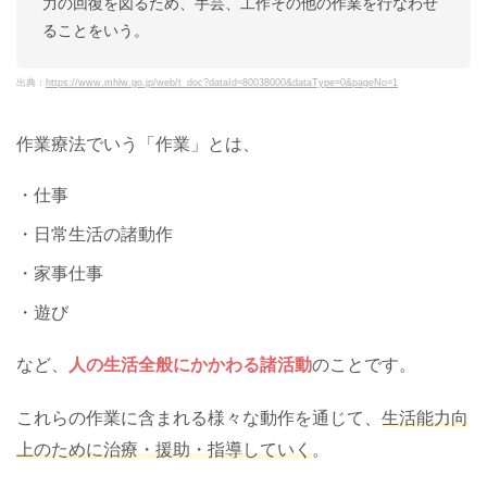
力の回復を図るため、手芸、工作その他の作業を行なわせ
ることをいう。
出典：
https://www.mhlw.go.jp/web/t_doc?dataId=80038000&dataType=0&pageNo=1
作業療法でいう「作業」とは、
・仕事
・日常生活の諸動作
・家事仕事
・遊び
など、
人の生活全般にかかわる諸活動
のことです。
これらの作業に含まれる様々な動作を通じて、
生活能力向
上のために治療・援助・指導していく
。