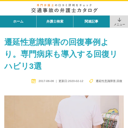
ホーム
弁護士検索
関連記事
メニュー
遷延性意識障害の回復事例よ
り。専門病床も導入する回復リ
ハビリ3選
2017-06-06
｜
更新日:2020-02-12
遷延性意識障害
,
回復