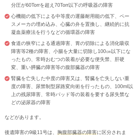
分圧が60Torrを超え70Torr以下の呼吸器の障害
心機能の低下による中等度の運藤耐用能の低下、ペー
スメーカの埋め込み、心臓の弁を置換し、継続的に抗
凝血薬療法を行うなどの循環器の障害
食道の狭窄による通過障害、胃の切除による消化吸収
障害等2種の障害、小腸を大量に切除し100㎝以下にな
ったもの、常時おむつの装着が必要な便失禁、肝硬
変、重い膵臓の障害等の腹部臓器の障害
腎臓を亡失した中度の障害又は、腎臓を亡失しない重
度の障害、尿禁制型尿路変向術を行ったもの、100ml以
上の残尿障害、常時パッド等の装着を要する尿失禁な
どの泌尿器の障害
などがあります。
後遺障害の9級11号は、
胸腹部臓器の障害
に区分されま