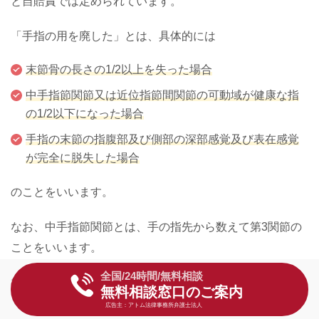
と自賠責では定められています。
「手指の用を廃した」とは、具体的には
末節骨の長さの1/2以上を失った場合
中手指節関節又は近位指節間関節の可動域が健康な指
の1/2以下になった場合
手指の末節の指腹部及び側部の深部感覚及び表在感覚
が完全に脱失した場合
のことをいいます。
なお、中手指節関節とは、手の指先から数えて第3関節の
ことをいいます。
全国/24時間/無料相談
後遺障害の9級13号は、
手指の機能障害
に区分されます。
無料相談窓口のご案内
広告主：アトム法律事務所弁護士法人