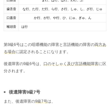
口唇音
ま行、ぱ行、ば行、わ行、ふ
歯舌音
な行、た行、だ行、ら行、さ行、しゅ、し、ざ行、じゅ
口蓋音
か行、が行、や行、ひ、にゅ、ぎゅ、ん
喉頭音
は行
第9級6号はこの咀嚼機能の障害と言語機能の障害の
両方あ
る場合
に認定されることになります。
後遺障害の9級6号は、
口のそしゃく及び言語機能障害
に区
分されます。
後遺障害9級7号
また、後遺障害の
9級7号
は、