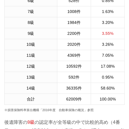
6
級
528
件
0.85
%
7
級
1008
件
1.63
%
8
級
1984
件
3.20
%
9
級
2200
件
3.55
%
10
級
2020
件
3.26
%
11
級
4369
件
7.05
%
12
級
10592
件
17.08
%
13
級
592
件
0.95
%
14
級
36335
件
58.60
%
合計
62009
件
100.00
%
※損害保険料率算出機構「2016年度 自動車保険の概況」参照
後遺障害の
9級
の認定率が全等級の中で比較的高め（4番