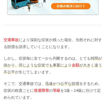
交通事故
により深刻な症状が残った場合、当然それに対す
る賠償を請求していくことになります。
しかし、症状毎に全て一から判断するのは、とても
時間が
掛かり、同じような症状でも事案により
金額
が大きく違う
不公平
が生じてしまいます。
そこで、交通事故では、
迅速かつ公平な賠償
をするため、
症状の程度ごとに
後遺障害
の
等級
を1級～14級に分けて定
められています。