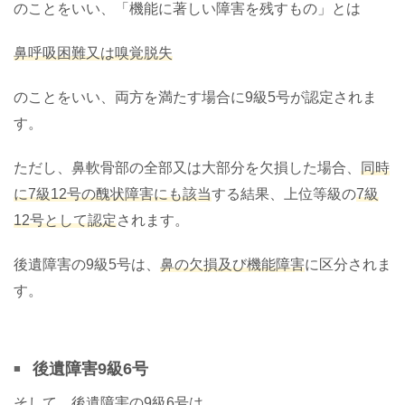
のことをいい、「機能に著しい障害を残すもの」とは
鼻呼吸困難又は嗅覚脱失
のことをいい、両方を満たす場合に9級5号が認定されま
す。
ただし、鼻軟骨部の全部又は大部分を欠損した場合、
同時
に7級12号の醜状障害にも該当
する結果、上位等級の
7級
12号として認定
されます。
後遺障害の9級5号は、
鼻の欠損及び機能障害
に区分されま
す。
後遺障害9級6号
そして、後遺障害の
9級6号
は、