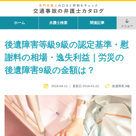
ホーム
弁護士検索
関連記事
メニュー
後遺障害等級9級の認定基準・慰
謝料の相場・逸失利益｜労災の
後遺障害9級の金額は？
2018-04-11
｜
更新日:2019-01-22
後遺障害
,
9級