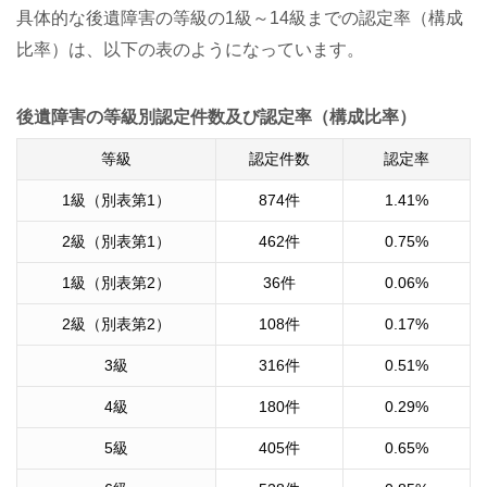
具体的な後遺障害の等級の1級～14級までの認定率（構成
比率）は、以下の表のようになっています。
後遺障害の等級別認定件数及び認定率（構成比率）
等級
認定件数
認定率
1
級（別表第
1
）
874
件
1.41
%
2
級（別表第
1
）
462
件
0.75
%
1
級（別表第
2
）
36
件
0.06
%
2
級（別表第
2
）
108
件
0.17
%
3
級
316
件
0.51
%
4
級
180
件
0.29
%
5
級
405
件
0.65
%