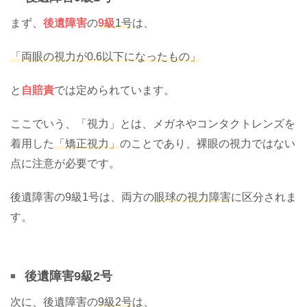
まず、
後遺障害
の
9級
1号
は、
「両眼の視力が0.6以下になったもの」
と
自賠責
では定められています。
ここでいう、「視力」とは、メガネやコンタクトレンズを
着用した
「矯正視力」
のことであり、裸眼の視力ではない
点に注意が必要です。
後遺障害の9級1号は、両方の
眼球の視力障害
に区分されま
す。
後遺障害9級2号
次に、後遺障害の
9級2号
は、