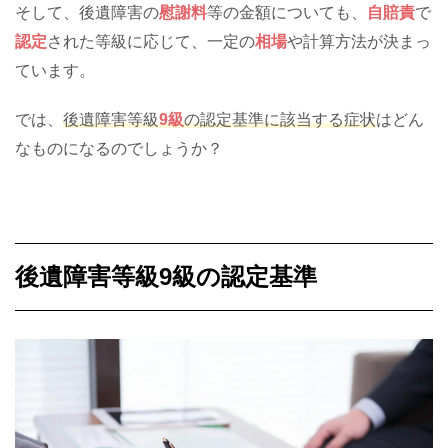
そして、後遺障害の
慰謝料
等の金額についても、
自賠責
で
認定
された等級に応じて、一定の
相場
や計算方法が決まっ
ています。
では、
後遺障害等級
9級
の認定基準に該当する症状
はどん
なものになるのでしょうか？
後遺障害等級9級の認定基準