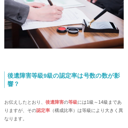
後遺障害等級9級の認定率は号数の数が影
響？
お伝えしたとおり、
後遺障害
の
等級
には1級～14級まであ
りますが、その
認定率
（構成比率）は等級により大きく異
なります。