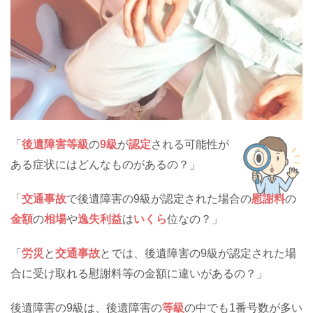
「
後遺障害等級
の
9級
が
認定
される可能性が
ある症状にはどんなものがあるの？」
「
交通事故
で後遺障害の9級が認定された場合の
慰謝料
の
金額
の
相場
や
逸失利益
は
いくら
位なの？」
「
労災
と
交通事故
とでは、後遺障害の9級が認定された場
合に受け取れる慰謝料等の金額に違いがあるの？」
後遺障害の9級は、後遺障害の
等級
の中でも1番号数が多い