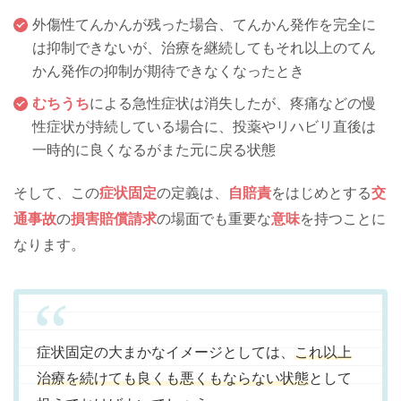
外傷性てんかんが残った場合、てんかん発作を完全に
は抑制できないが、治療を継続してもそれ以上のてん
かん発作の抑制が期待できなくなったとき
むちうち
による急性症状は消失したが、疼痛などの慢
性症状が持続している場合に、投薬やリハビリ直後は
一時的に良くなるがまた元に戻る状態
そして、この
症状固定
の定義は、
自賠責
をはじめとする
交
通事故
の
損害賠償請求
の場面でも重要な
意味
を持つことに
なります。
症状固定の大まかなイメージとしては、
これ以上
治療を続けても良くも悪くもならない状態
として