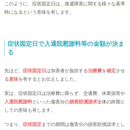
このように、
症状固定日は、後遺障害に関する様々な基準
時になる
という意味を有します。
症状固定日で入通院慰謝料等の金額が決ま
る
先ほど、
症状固定日
は加害者が負担する
治療費
を
確定
させ
る
意味
を有するとお伝えしました。
実は、症状固定日は治療費に限らず、交通費、休業損害や
入通院慰謝料
といった
傷害分の
損害賠償請求
全体の終期
と
しての意味も有します。
つまり、
症状固定
までの期間は傷害分の損害賠償請求とし