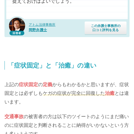
捉えておけばよいでしょう。
アトム法律事務所
この弁護士事務所の
岡野弁護士
口コミ評判を見る
回答者
「症状固定」と「治癒」の違い
上記の
症状固定
の
定義
からもわかるかと思いますが、症状
固定とは必ずしも
ケガの症状が完全に回復した
治癒
とは違
います。
交通事故
の被害者の方は以下のツイートのようにまだ痛い
のに症状固定と判断されることに納得がいかないという方
も多いようです。