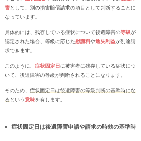
害
として、別の損害賠償請求の項目として判断することに
なっています。
具体的には、残存している症状について後遺障害の
等級
が
認定された場合、等級に応じた
慰謝料
や
逸失利益
が別途請
求できます。
このように、
症状固定日
に被害者に残存している症状につ
いて、後遺障害の等級が判断されることになります。
そのため、
症状固定日は後遺障害の等級判断の基準時にな
る
という
意味
を有します。
症状固定日は後遺障害申請や請求の時効の基準時