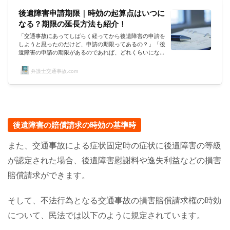
後遺障害申請期限｜時効の起算点はいつに
なる？期限の延長方法も紹介！
「交通事故にあってしばらく経ってから後遺障害の申請を
しようと思ったのだけど、申請の期限ってあるの？」「後
遺障害の申請の期限があるのであれば、どれくらいになる
の？」「後遺障害の申請の期限を延長する方法はない
の？」交通事故にあわれて後遺症が残ってしまい、後遺障
弁護士交通事故.com
害の申請を検討されている方は後遺障害の申請の期限が気
になるのではないでしょうか？交通事故に巻き込まれると
いうのは、はじめての方が多いでしょうから、後遺障害の
申請の期限について知らなくても当然かと思います。しか
し、後遺障害の申請の期限について...
後遺障害の賠償請求の時効の基準時
また、交通事故による症状固定時の症状に後遺障害の等級
が認定された場合、後遺障害慰謝料や逸失利益などの損害
賠償請求ができます。
そして、不法行為となる交通事故の損害賠償請求権の時効
について、民法では以下のように規定されています。